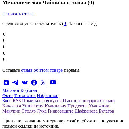
Металлическая Чайница отзывы
(0)
Написать отзыв
Средняя оценка покупателей:
(
0
)
4.16 из 5 звезд
0
0
0
0
0
Оставьте
отзыв об этом товаре
первым!
Магазин
Корзина
Фото
Фотопоток
Избранное
Блог
RSS
Поминальная кухня
Именные подарки
Сельпо
Кикеевка
Универсам
Кулинария
Продукты
Художник
Макурин
Столяр Лука
Гидрозащита
Шафранова
Булатов
При использовании материалов с сайта обязательно указание
прямой ссылки на источник.