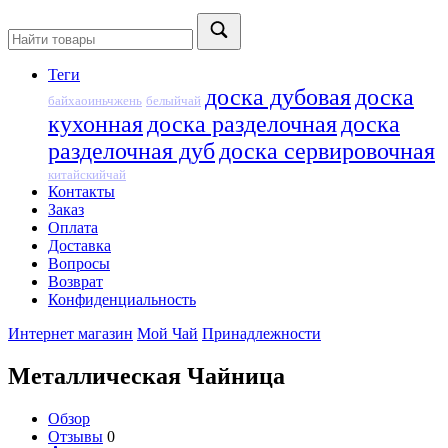
Теги
доска дубовая
доска
байхаоиньчжень
белыйчай
кухонная
доска разделочная
доска
разделочная дуб
доска сервировочная
китайскийчай
Контакты
Заказ
Оплата
Доставка
Вопросы
Возврат
Конфиденциальность
Интернет магазин
Мой Чай
Принадлежности
Металлическая Чайница
Обзор
Отзывы
0