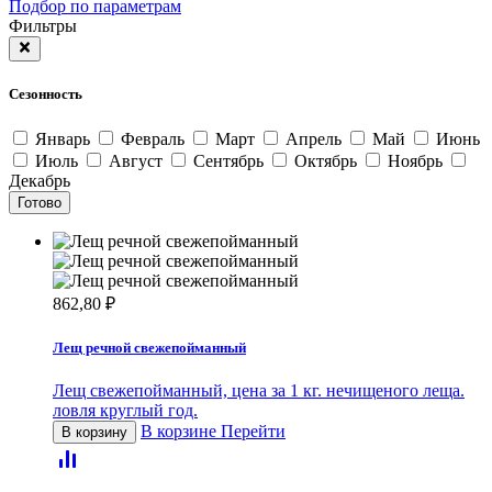
Подбор по параметрам
Фильтры
Сезонность
Январь
Февраль
Март
Апрель
Май
Июнь
Июль
Август
Сентябрь
Октябрь
Ноябрь
Декабрь
Готово
862,80
₽
Лещ речной свежепойманный
Лещ свежепойманный, цена за 1 кг. нечищеного леща.
ловля круглый год.
В корзине
Перейти
В корзину