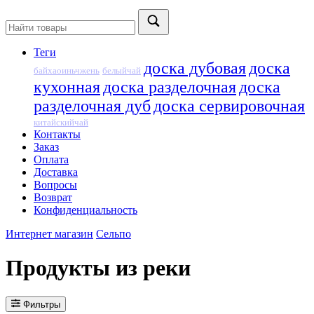
Теги
доска дубовая
доска
байхаоиньчжень
белыйчай
кухонная
доска разделочная
доска
разделочная дуб
доска сервировочная
китайскийчай
Контакты
Заказ
Оплата
Доставка
Вопросы
Возврат
Конфиденциальность
Интернет магазин
Сельпо
Продукты из реки
Фильтры