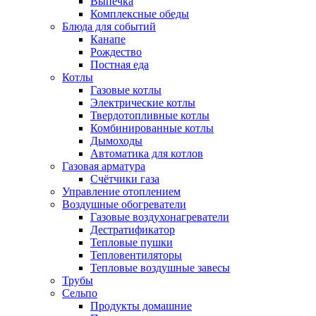
Выпечка
Комплексные обеды
Блюда для событий
Канапе
Рождество
Постная еда
Котлы
Газовые котлы
Электрические котлы
Твердотопливные котлы
Комбинированные котлы
Дымоходы
Автоматика для котлов
Газовая арматура
Счётчики газа
Управление отоплением
Воздушные обогреватели
Газовые воздухонагреватели
Дестратификатор
Тепловые пушки
Тепловентиляторы
Тепловые воздушные завесы
Трубы
Сельпо
Продукты домашние