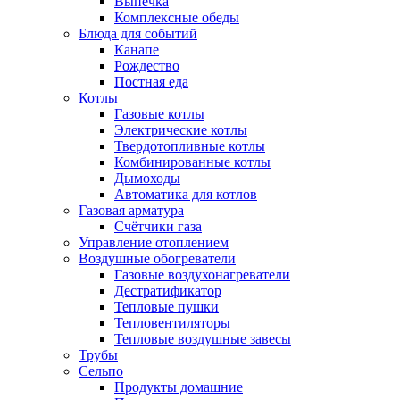
Выпечка
Комплексные обеды
Блюда для событий
Канапе
Рождество
Постная еда
Котлы
Газовые котлы
Электрические котлы
Твердотопливные котлы
Комбинированные котлы
Дымоходы
Автоматика для котлов
Газовая арматура
Счётчики газа
Управление отоплением
Воздушные обогреватели
Газовые воздухонагреватели
Дестратификатор
Тепловые пушки
Тепловентиляторы
Тепловые воздушные завесы
Трубы
Сельпо
Продукты домашние