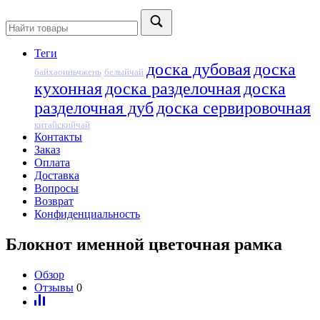
Теги
доска дубовая
доска
байхаоиньчжень
белыйчай
кухонная
доска разделочная
доска
разделочная дуб
доска сервировочная
китайскийчай
Контакты
Заказ
Оплата
Доставка
Вопросы
Возврат
Конфиденциальность
Блокнот именной цветочная рамка
Обзор
Отзывы
0