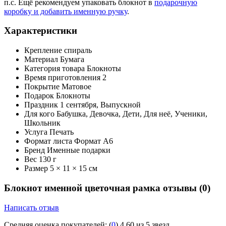
п.с. Ещё рекомендуем упаковать блокнот в
подарочную
коробку и добавить именную ручку
.
Характеристики
Крепление
спираль
Материал
Бумага
Категория товара
Блокноты
Время приготовления
2
Покрытие
Матовое
Подарок
Блокноты
Праздник
1 сентября, Выпускной
Для кого
Бабушка, Девочка, Дети, Для неё, Ученики,
Школьник
Услуга
Печать
Формат листа
Формат А6
Бренд
Именные подарки
Вес
130 г
Размер
5 × 11 × 15 см
Блокнот именной цветочная рамка отзывы
(0)
Написать отзыв
Средняя оценка покупателей:
(
0
)
4.60 из 5 звезд