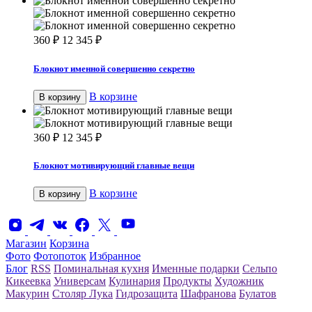
360
₽
12 345
₽
Блокнот именной совершенно секретно
В корзине
В корзину
360
₽
12 345
₽
Блокнот мотивирующий главные вещи
В корзине
В корзину
Магазин
Корзина
Фото
Фотопоток
Избранное
Блог
RSS
Поминальная кухня
Именные подарки
Сельпо
Кикеевка
Универсам
Кулинария
Продукты
Художник
Макурин
Столяр Лука
Гидрозащита
Шафранова
Булатов