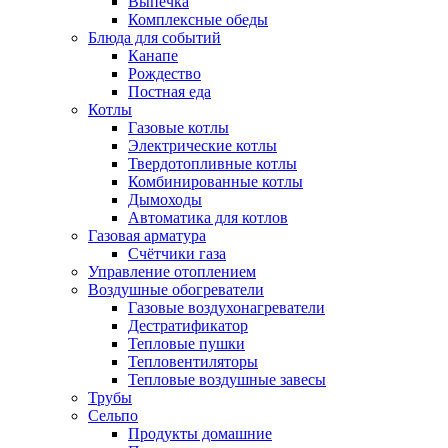
Выпечка
Комплексные обеды
Блюда для событий
Канапе
Рождество
Постная еда
Котлы
Газовые котлы
Электрические котлы
Твердотопливные котлы
Комбинированные котлы
Дымоходы
Автоматика для котлов
Газовая арматура
Счётчики газа
Управление отоплением
Воздушные обогреватели
Газовые воздухонагреватели
Дестратификатор
Тепловые пушки
Тепловентиляторы
Тепловые воздушные завесы
Трубы
Сельпо
Продукты домашние