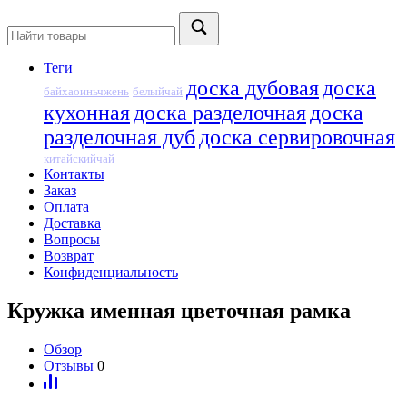
Теги
доска дубовая
доска
байхаоиньчжень
белыйчай
кухонная
доска разделочная
доска
разделочная дуб
доска сервировочная
китайскийчай
Контакты
Заказ
Оплата
Доставка
Вопросы
Возврат
Конфиденциальность
Кружка именная цветочная рамка
Обзор
Отзывы
0