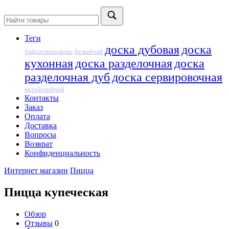
Теги
доска дубовая
доска
байхаоиньчжень
белыйчай
кухонная
доска разделочная
доска
разделочная дуб
доска сервировочная
китайскийчай
Контакты
Заказ
Оплата
Доставка
Вопросы
Возврат
Конфиденциальность
Интернет магазин
Пицца
Пицца купеческая
Обзор
Отзывы
0