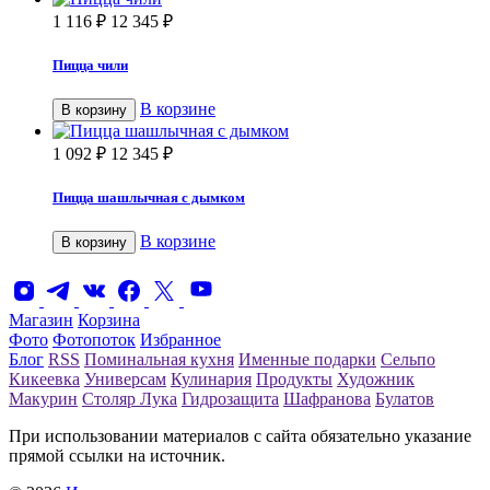
1 116
₽
12 345
₽
Пицца чили
В корзине
В корзину
1 092
₽
12 345
₽
Пицца шашлычная с дымком
В корзине
В корзину
Магазин
Корзина
Фото
Фотопоток
Избранное
Блог
RSS
Поминальная кухня
Именные подарки
Сельпо
Кикеевка
Универсам
Кулинария
Продукты
Художник
Макурин
Столяр Лука
Гидрозащита
Шафранова
Булатов
При использовании материалов с сайта обязательно указание
прямой ссылки на источник.