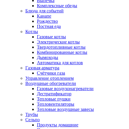
Выпечка
Комплексные обеды
Блюда для событий
Канапе
Рождество
Постная еда
Котлы
Газовые котлы
Электрические котлы
Твердотопливные котлы
Комбинированные котлы
Дымоходы
Автоматика для котлов
Газовая арматура
Счётчики газа
Управление отоплением
Воздушные обогреватели
Газовые воздухонагреватели
Дестратификатор
Тепловые пушки
Тепловентиляторы
Тепловые воздушные завесы
Трубы
Сельпо
Продукты домашние