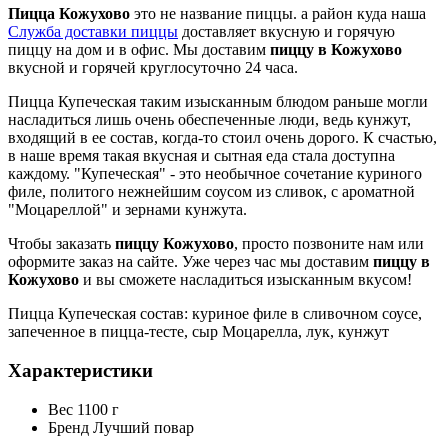
Пицца Кожухово
это не название пиццы. а район куда наша
Служба доставки пиццы
доставляет вкусную и горячую
пиццу на дом и в офис. Мы доставим
пиццу в Кожухово
вкусной и горячей круглосуточно 24 часа.
Пицца Купеческая таким изысканным блюдом раньше могли
насладиться лишь очень обеспеченные люди, ведь кунжут,
входящий в ее состав, когда-то стоил очень дорого. К счастью,
в наше время такая вкусная и сытная еда стала доступна
каждому. "Купеческая" - это необычное сочетание куриного
филе, политого нежнейшим соусом из сливок, с ароматной
"Моцареллой" и зернами кунжута.
Чтобы заказать
пиццу Кожухово
, просто позвоните нам или
оформите заказ на сайте. Уже через час мы доставим
пиццу в
Кожухово
и вы сможете насладиться изысканным вкусом!
Пицца Купеческая состав: куриное филе в сливочном соусе,
запеченное в пицца-тесте, сыр Моцарелла, лук, кунжут
Характеристики
Вес
1100 г
Бренд
Лучший повар