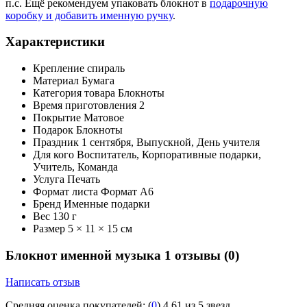
п.с. Ещё рекомендуем упаковать блокнот в
подарочную
коробку и добавить именную ручку
.
Характеристики
Крепление
спираль
Материал
Бумага
Категория товара
Блокноты
Время приготовления
2
Покрытие
Матовое
Подарок
Блокноты
Праздник
1 сентября, Выпускной, День учителя
Для кого
Воспитатель, Корпоративные подарки,
Учитель, Команда
Услуга
Печать
Формат листа
Формат А6
Бренд
Именные подарки
Вес
130 г
Размер
5 × 11 × 15 см
Блокнот именной музыка 1 отзывы
(0)
Написать отзыв
Средняя оценка покупателей:
(
0
)
4.61 из 5 звезд