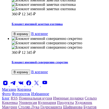
360
₽
12 345
₽
Блокнот именной заметки охотника
В корзине
В корзину
360
₽
12 345
₽
Блокнот именной совершенно секретно
В корзине
В корзину
Магазин
Корзина
Фото
Фотопоток
Избранное
Блог
RSS
Поминальная кухня
Именные подарки
Сельпо
Кикеевка
Универсам
Кулинария
Продукты
Художник
Макурин
Столяр Лука
Гидрозащита
Шафранова
Булатов