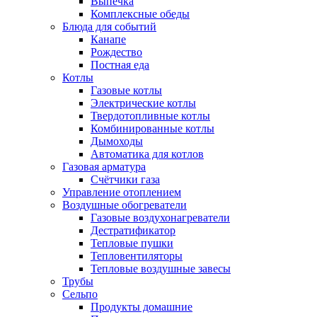
Выпечка
Комплексные обеды
Блюда для событий
Канапе
Рождество
Постная еда
Котлы
Газовые котлы
Электрические котлы
Твердотопливные котлы
Комбинированные котлы
Дымоходы
Автоматика для котлов
Газовая арматура
Счётчики газа
Управление отоплением
Воздушные обогреватели
Газовые воздухонагреватели
Дестратификатор
Тепловые пушки
Тепловентиляторы
Тепловые воздушные завесы
Трубы
Сельпо
Продукты домашние