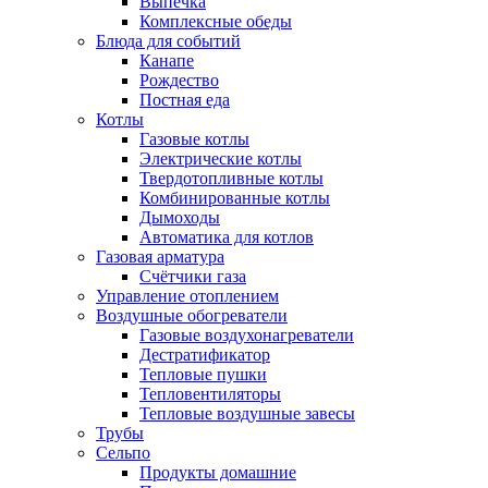
Выпечка
Комплексные обеды
Блюда для событий
Канапе
Рождество
Постная еда
Котлы
Газовые котлы
Электрические котлы
Твердотопливные котлы
Комбинированные котлы
Дымоходы
Автоматика для котлов
Газовая арматура
Счётчики газа
Управление отоплением
Воздушные обогреватели
Газовые воздухонагреватели
Дестратификатор
Тепловые пушки
Тепловентиляторы
Тепловые воздушные завесы
Трубы
Сельпо
Продукты домашние