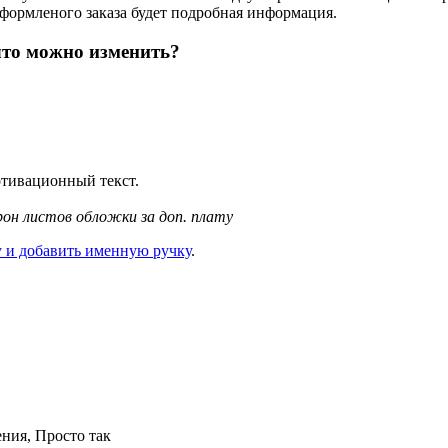
формленого заказа будет подробная информация.
что можно изменить?
отивационный текст.
рон листов обложки за доп. плату
 и добавить именную ручку
.
ения, Просто так