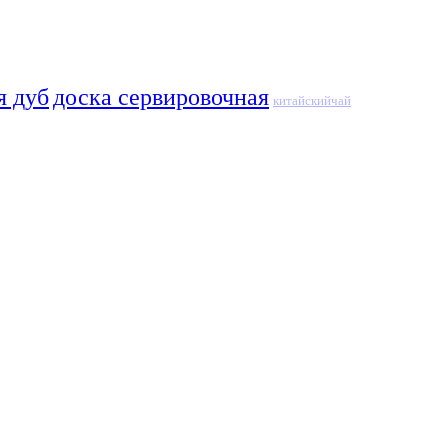
я дуб
доска сервировочная
китайскийчай