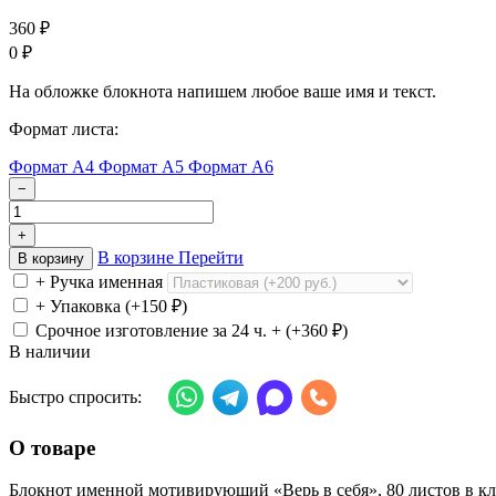
360
₽
0
₽
На обложке блокнота напишем любое ваше имя и текст.
Формат листа:
Формат А4
Формат А5
Формат А6
−
+
В корзине
Перейти
В корзину
+ Ручка именная
+ Упаковка (+
150
₽
)
Срочное изготовление за 24 ч. + (+
360
₽
)
В наличии
Быстро спросить:
О товаре
Блокнот именной мотивирующий «Верь в себя», 80 листов в кл