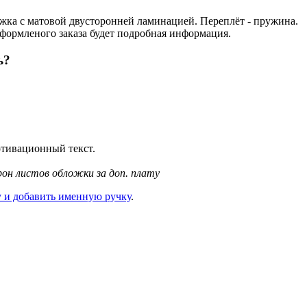
ожка с матовой двусторонней ламинацией. Переплёт - пружина.
формленого заказа будет подробная информация.
ь?
отивационный текст.
рон листов обложки за доп. плату
 и добавить именную ручку
.