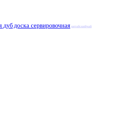
я дуб
доска сервировочная
китайскийчай