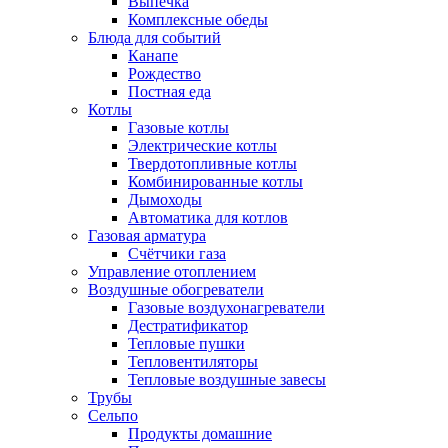
Выпечка
Комплексные обеды
Блюда для событий
Канапе
Рождество
Постная еда
Котлы
Газовые котлы
Электрические котлы
Твердотопливные котлы
Комбинированные котлы
Дымоходы
Автоматика для котлов
Газовая арматура
Счётчики газа
Управление отоплением
Воздушные обогреватели
Газовые воздухонагреватели
Дестратификатор
Тепловые пушки
Тепловентиляторы
Тепловые воздушные завесы
Трубы
Сельпо
Продукты домашние