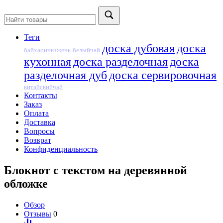
Теги
доска дубовая
доска
байхаоиньчжень
белыйчай
кухонная
доска разделочная
доска
разделочная дуб
доска сервировочная
китайскийчай
Контакты
Заказ
Оплата
Доставка
Вопросы
Возврат
Конфиденциальность
Блокнот с текстом на деревянной
обложке
Обзор
Отзывы
0