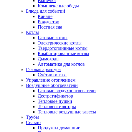
Выпечка
Комплексные обеды
Блюда для событий
Канапе
Рождество
Постная еда
Котлы
Газовые котлы
Электрические котлы
Твердотопливные котлы
Комбинированные котлы
Дымоходы
Автоматика для котлов
Газовая арматура
Счётчики газа
Управление отоплением
Воздушные обогреватели
Газовые воздухонагреватели
Дестратификатор
Тепловые пушки
Тепловентиляторы
Тепловые воздушные завесы
Трубы
Сельпо
Продукты домашние