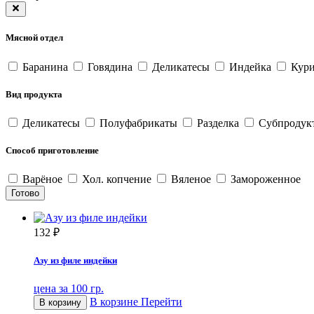
Мясной отдел
Баранина
Говядина
Деликатесы
Индейка
Кур
Вид продукта
Деликатесы
Полуфабрикаты
Разделка
Субпроду
Способ приготовление
Варёное
Хол. копчение
Вяленое
Замороженное
Готово
132
₽
Азу из филе индейки
цена за 100 гр.
В корзине
Перейти
В корзину