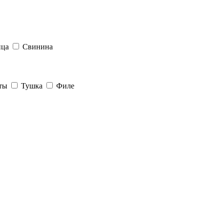
ица
Свинина
кты
Тушка
Филе