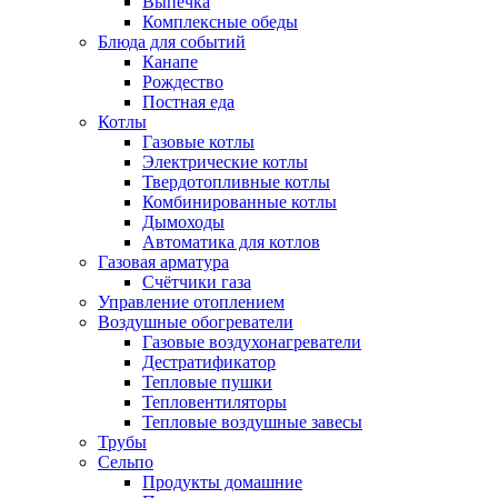
Выпечка
Комплексные обеды
Блюда для событий
Канапе
Рождество
Постная еда
Котлы
Газовые котлы
Электрические котлы
Твердотопливные котлы
Комбинированные котлы
Дымоходы
Автоматика для котлов
Газовая арматура
Счётчики газа
Управление отоплением
Воздушные обогреватели
Газовые воздухонагреватели
Дестратификатор
Тепловые пушки
Тепловентиляторы
Тепловые воздушные завесы
Трубы
Сельпо
Продукты домашние