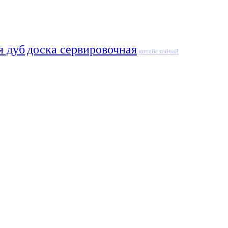
я дуб
доска сервировочная
китайскийчай