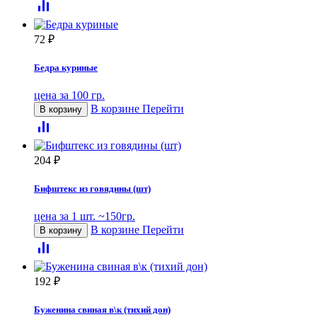
72
₽
Бедра куриные
цена за 100 гр.
В корзине
Перейти
В корзину
204
₽
Бифштекс из говядины (шт)
цена за 1 шт. ~150гр.
В корзине
Перейти
В корзину
192
₽
Буженина свиная в\к (тихий дон)