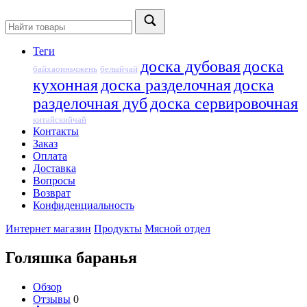
Теги
доска дубовая
доска
байхаоиньчжень
белыйчай
кухонная
доска разделочная
доска
разделочная дуб
доска сервировочная
китайскийчай
Контакты
Заказ
Оплата
Доставка
Вопросы
Возврат
Конфиденциальность
Интернет магазин
Продукты
Мясной отдел
Голяшка баранья
Обзор
Отзывы
0