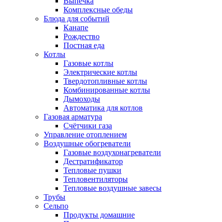
Выпечка
Комплексные обеды
Блюда для событий
Канапе
Рождество
Постная еда
Котлы
Газовые котлы
Электрические котлы
Твердотопливные котлы
Комбинированные котлы
Дымоходы
Автоматика для котлов
Газовая арматура
Счётчики газа
Управление отоплением
Воздушные обогреватели
Газовые воздухонагреватели
Дестратификатор
Тепловые пушки
Тепловентиляторы
Тепловые воздушные завесы
Трубы
Сельпо
Продукты домашние