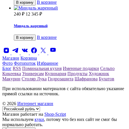
В корзине
В корзину
240
₽
12 345
₽
Миндаль жаренный
В корзине
В корзину
Магазин
Корзина
Фото
Фотопоток
Избранное
Блог
RSS
Поминальная кухня
Именные подарки
Сельпо
Кикеевка
Универсам
Кулинария
Продукты
Художник
Макурин
Столяр Лука
Гидрозащита
Шафранова
Булатов
При использовании материалов с сайта обязательно указание
прямой ссылки на источник.
© 2026
Интернет магазин
Магазин работает на
Shop-Script
Мы используем
куки
, потому что без них сайт не смог бы
нормально работать.