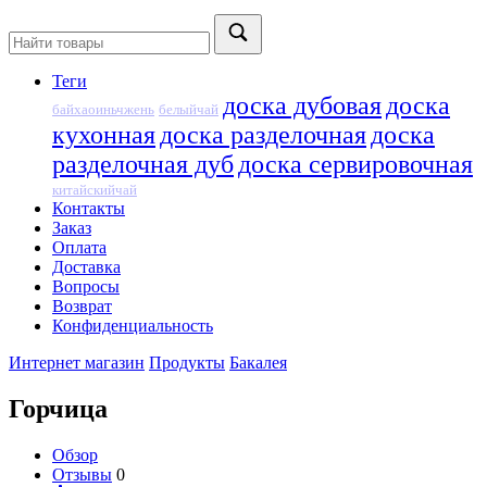
Теги
доска дубовая
доска
байхаоиньчжень
белыйчай
кухонная
доска разделочная
доска
разделочная дуб
доска сервировочная
китайскийчай
Контакты
Заказ
Оплата
Доставка
Вопросы
Возврат
Конфиденциальность
Интернет магазин
Продукты
Бакалея
Горчица
Обзор
Отзывы
0