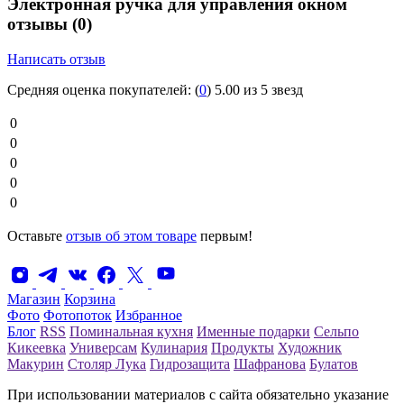
Электронная ручка для управления окном
отзывы
(0)
Написать отзыв
Средняя оценка покупателей:
(
0
)
5.00 из 5 звезд
0
0
0
0
0
Оставьте
отзыв об этом товаре
первым!
Магазин
Корзина
Фото
Фотопоток
Избранное
Блог
RSS
Поминальная кухня
Именные подарки
Сельпо
Кикеевка
Универсам
Кулинария
Продукты
Художник
Макурин
Столяр Лука
Гидрозащита
Шафранова
Булатов
При использовании материалов с сайта обязательно указание