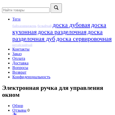
Теги
доска дубовая
доска
байхаоиньчжень
белыйчай
кухонная
доска разделочная
доска
разделочная дуб
доска сервировочная
китайскийчай
Контакты
Заказ
Оплата
Доставка
Вопросы
Возврат
Конфиденциальность
Электронная ручка для управления
окном
Обзор
Отзывы
0