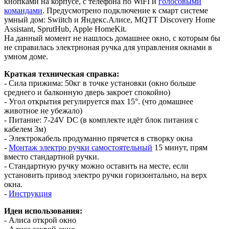
кнопками на корпусе, с телефона по WiFI и
голосовыми
командами
. Предусмотрено подключение к смарт системе
умный дом: Swiitch и Яндекс.Алисе, MQTT Discovery Home
Assistant, SprutHub, Apple HomeKit.
На данный момент не нашлось домашнее окно, с которым бы
не справилась электрноная ручка для управления окнами в
умном доме.
Краткая техническая справка:
- Сила прижима: 50кг в точке установки (окно больше
среднего и балконную дверь закроет спокойно)
- Угол открытия регулируется max 15°. (что домашнее
животное не убежало)
- Питание: 7-24V DC (в комплекте идёт блок питания с
кабелем 3м)
- Электрокабель продуманно прячется в створку окна
-
Монтаж электро ручки самостоятельный
15 минут, прям
вместо стандартной ручки.
- Стандартную ручку можно оставить на месте, если
установить привод электро ручки горизонтально, на верх
окна.
-
Инструкция
Идеи использования:
- Алиса открой окно