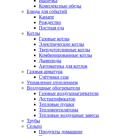
Выпечка
Комплексные обеды
Блюда для событий
Канапе
Рождество
Постная еда
Котлы
Газовые котлы
Электрические котлы
Твердотопливные котлы
Комбинированные котлы
Дымоходы
Автоматика для котлов
Газовая арматура
Счётчики газа
Управление отоплением
Воздушные обогреватели
Газовые воздухонагреватели
Дестратификатор
Тепловые пушки
Тепловентиляторы
Тепловые воздушные завесы
Трубы
Сельпо
Продукты домашние