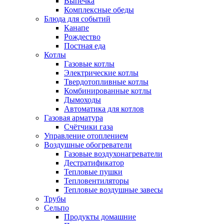
Выпечка
Комплексные обеды
Блюда для событий
Канапе
Рождество
Постная еда
Котлы
Газовые котлы
Электрические котлы
Твердотопливные котлы
Комбинированные котлы
Дымоходы
Автоматика для котлов
Газовая арматура
Счётчики газа
Управление отоплением
Воздушные обогреватели
Газовые воздухонагреватели
Дестратификатор
Тепловые пушки
Тепловентиляторы
Тепловые воздушные завесы
Трубы
Сельпо
Продукты домашние