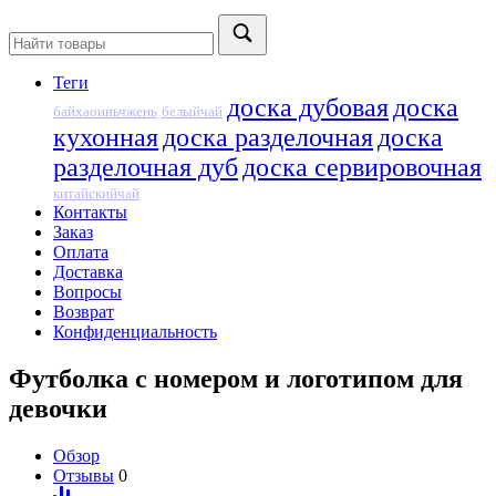
Теги
доска дубовая
доска
байхаоиньчжень
белыйчай
кухонная
доска разделочная
доска
разделочная дуб
доска сервировочная
китайскийчай
Контакты
Заказ
Оплата
Доставка
Вопросы
Возврат
Конфиденциальность
Футболка с номером и логотипом для
девочки
Обзор
Отзывы
0