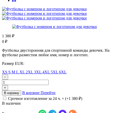
1 380
₽
0
₽
Футболка двусторонняя для спортивной команды девочек. На
футболке разместим любое имя, номер и логотип.
Размер EUR:
XS
S
M
L
XL
2XL
3XL
4XL
5XL
6XL
−
+
В корзине
Перейти
В корзину
Срочное изготовление за 24 ч. + (+
1 380
₽
)
В наличии