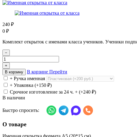
240
₽
0
₽
Комплект открыток с именами класса учеников. Ученики подпи
−
+
В корзине
Перейти
В корзину
+ Ручка именная
+ Упаковка (+
150
₽
)
Срочное изготовление за 24 ч. + (+
240
₽
)
В наличии
Быстро спросить:
О товаре
Именная открытка формата А5 (20*15 см)