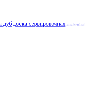
я дуб
доска сервировочная
китайскийчай