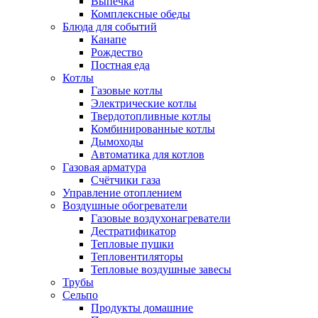
Выпечка
Комплексные обеды
Блюда для событий
Канапе
Рождество
Постная еда
Котлы
Газовые котлы
Электрические котлы
Твердотопливные котлы
Комбинированные котлы
Дымоходы
Автоматика для котлов
Газовая арматура
Счётчики газа
Управление отоплением
Воздушные обогреватели
Газовые воздухонагреватели
Дестратификатор
Тепловые пушки
Тепловентиляторы
Тепловые воздушные завесы
Трубы
Сельпо
Продукты домашние