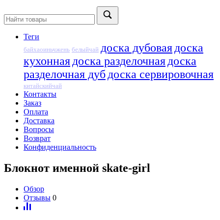
Теги
доска дубовая
доска
байхаоиньчжень
белыйчай
кухонная
доска разделочная
доска
разделочная дуб
доска сервировочная
китайскийчай
Контакты
Заказ
Оплата
Доставка
Вопросы
Возврат
Конфиденциальность
Блокнот именной skate-girl
Обзор
Отзывы
0