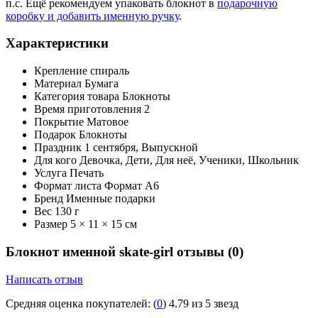
п.с. Ещё рекомендуем упаковать блокнот в
подарочную
коробку и добавить именную ручку
.
Характеристики
Крепление
спираль
Материал
Бумага
Категория товара
Блокноты
Время приготовления
2
Покрытие
Матовое
Подарок
Блокноты
Праздник
1 сентября, Выпускной
Для кого
Девочка, Дети, Для неё, Ученики, Школьник
Услуга
Печать
Формат листа
Формат А6
Бренд
Именные подарки
Вес
130 г
Размер
5 × 11 × 15 см
Блокнот именной skate-girl отзывы
(0)
Написать отзыв
Средняя оценка покупателей:
(
0
)
4.79 из 5 звезд