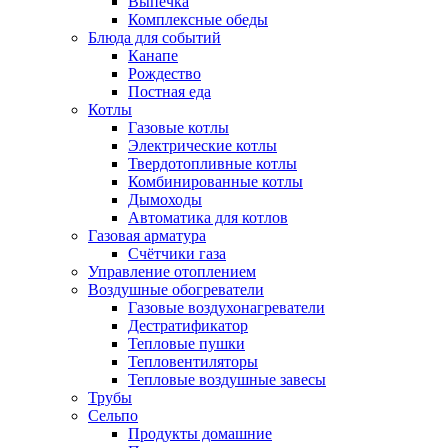
Выпечка
Комплексные обеды
Блюда для событий
Канапе
Рождество
Постная еда
Котлы
Газовые котлы
Электрические котлы
Твердотопливные котлы
Комбинированные котлы
Дымоходы
Автоматика для котлов
Газовая арматура
Счётчики газа
Управление отоплением
Воздушные обогреватели
Газовые воздухонагреватели
Дестратификатор
Тепловые пушки
Тепловентиляторы
Тепловые воздушные завесы
Трубы
Сельпо
Продукты домашние