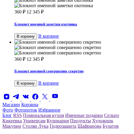
360
₽
12 345
₽
Блокнот именной заметки охотника
В корзине
В корзину
360
₽
12 345
₽
Блокнот именной совершенно секретно
В корзине
В корзину
Магазин
Корзина
Фото
Фотопоток
Избранное
Блог
RSS
Поминальная кухня
Именные подарки
Сельпо
Кикеевка
Универсам
Кулинария
Продукты
Художник
Макурин
Столяр Лука
Гидрозащита
Шафранова
Булатов