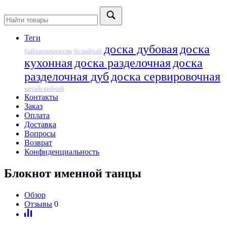
Теги
доска дубовая
доска
байхаоиньчжень
белыйчай
кухонная
доска разделочная
доска
разделочная дуб
доска сервировочная
китайскийчай
Контакты
Заказ
Оплата
Доставка
Вопросы
Возврат
Конфиденциальность
Блокнот именной танцы
Обзор
Отзывы
0