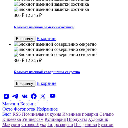
360
₽
12 345
₽
Блокнот именной заметки охотника
В корзине
В корзину
360
₽
12 345
₽
Блокнот именной совершенно секретно
В корзине
В корзину
Магазин
Корзина
Фото
Фотопоток
Избранное
Блог
RSS
Поминальная кухня
Именные подарки
Сельпо
Кикеевка
Универсам
Кулинария
Продукты
Художник
Макурин
Столяр Лука
Гидрозащита
Шафранова
Булатов