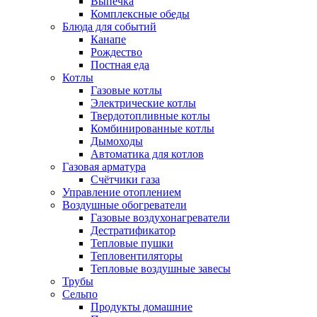
Выпечка
Комплексные обеды
Блюда для событий
Канапе
Рождество
Постная еда
Котлы
Газовые котлы
Электрические котлы
Твердотопливные котлы
Комбинированные котлы
Дымоходы
Автоматика для котлов
Газовая арматура
Счётчики газа
Управление отоплением
Воздушные обогреватели
Газовые воздухонагреватели
Дестратификатор
Тепловые пушки
Тепловентиляторы
Тепловые воздушные завесы
Трубы
Сельпо
Продукты домашние