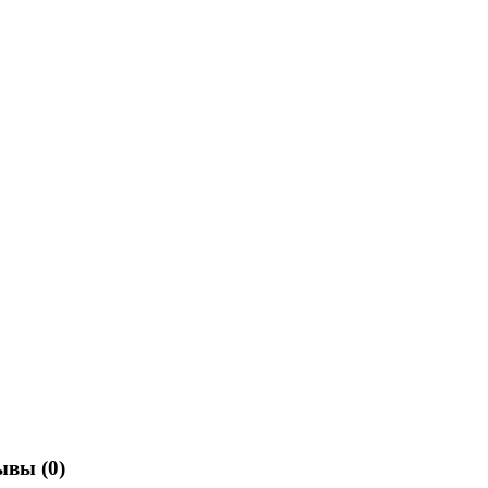
зывы
(0)