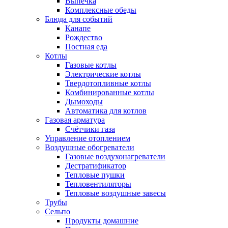
Выпечка
Комплексные обеды
Блюда для событий
Канапе
Рождество
Постная еда
Котлы
Газовые котлы
Электрические котлы
Твердотопливные котлы
Комбинированные котлы
Дымоходы
Автоматика для котлов
Газовая арматура
Счётчики газа
Управление отоплением
Воздушные обогреватели
Газовые воздухонагреватели
Дестратификатор
Тепловые пушки
Тепловентиляторы
Тепловые воздушные завесы
Трубы
Сельпо
Продукты домашние