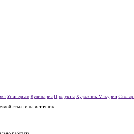
вка
Универсам
Кулинария
Продукты
Художник Макурин
Столяр
рямой ссылки на источник.
ально работать.