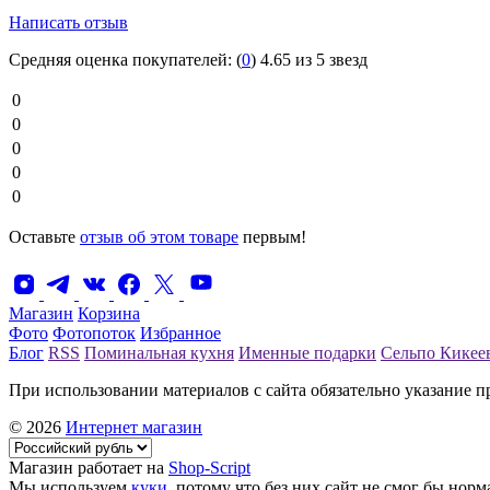
Написать отзыв
Средняя оценка покупателей:
(
0
)
4.65 из 5 звезд
0
0
0
0
0
Оставьте
отзыв об этом товаре
первым!
Магазин
Корзина
Фото
Фотопоток
Избранное
Блог
RSS
Поминальная кухня
Именные подарки
Сельпо Кикее
При использовании материалов с сайта обязательно указание п
© 2026
Интернет магазин
Магазин работает на
Shop-Script
Мы используем
куки
, потому что без них сайт не смог бы норм