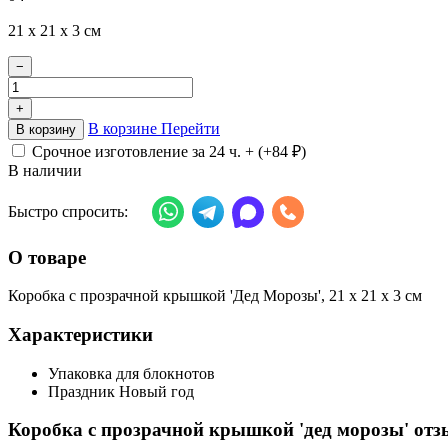
21 х 21 х 3 см
−
+
В корзине
Перейти
В корзину
Срочное изготовление за 24 ч. + (+
84
₽
)
В наличии
Быстро спросить:
О товаре
Коробка с прозрачной крышкой 'Дед Морозы', 21 х 21 х 3 см
Характеристики
Упаковка
для блокнотов
Праздник
Новый год
Коробка с прозрачной крышкой 'дед морозы' от