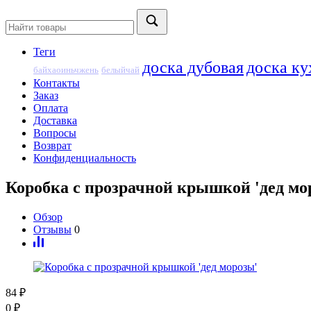
Теги
доска дубовая
доска ку
байхаоиньчжень
белыйчай
Контакты
Заказ
Оплата
Доставка
Вопросы
Возврат
Конфиденциальность
Коробка с прозрачной крышкой 'дед мо
Обзор
Отзывы
0
84
₽
0
₽