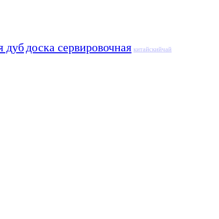
я дуб
доска сервировочная
китайскийчай