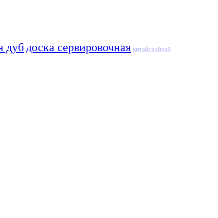
я дуб
доска сервировочная
китайскийчай