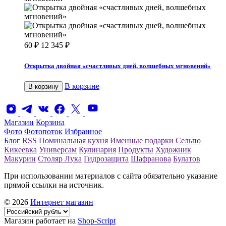
60
₽
12 345
₽
Открытка двойная «счастливых дней, волшебных мгновений»
В корзине
В корзину
Магазин
Корзина
Фото
Фотопоток
Избранное
Блог
RSS
Поминальная кухня
Именные подарки
Сельпо
Кикеевка
Универсам
Кулинария
Продукты
Художник
Макурин
Столяр Лука
Гидрозащита
Шафранова
Булатов
При использовании материалов с сайта обязательно указание
прямой ссылки на источник.
© 2026
Интернет магазин
Магазин работает на
Shop-Script