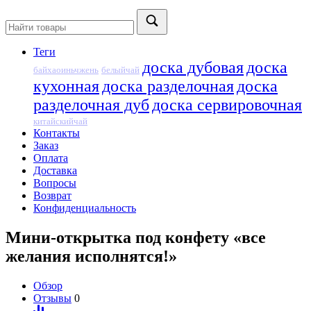
Теги
доска дубовая
доска
байхаоиньчжень
белыйчай
кухонная
доска разделочная
доска
разделочная дуб
доска сервировочная
китайскийчай
Контакты
Заказ
Оплата
Доставка
Вопросы
Возврат
Конфиденциальность
Мини-открытка под конфету «все
желания исполнятся!»
Обзор
Отзывы
0