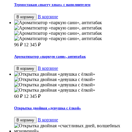
Термостакан «marry xmas» с наполнителем
В корзине
В корзину
96
₽
12 345
₽
Ароматизатор «паркую сани», антитабак
В корзине
В корзину
60
₽
12 345
₽
Открытка двойная «девушка с ёлкой»
В корзине
В корзину