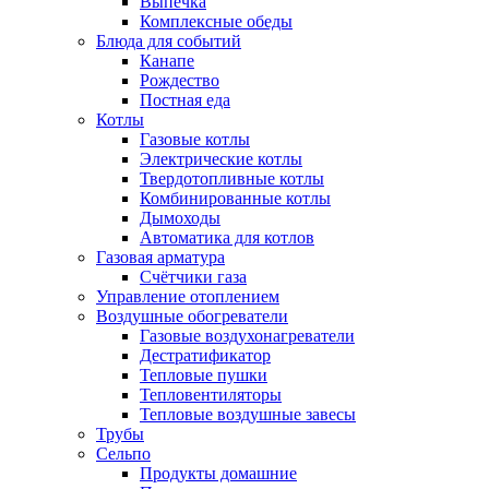
Выпечка
Комплексные обеды
Блюда для событий
Канапе
Рождество
Постная еда
Котлы
Газовые котлы
Электрические котлы
Твердотопливные котлы
Комбинированные котлы
Дымоходы
Автоматика для котлов
Газовая арматура
Счётчики газа
Управление отоплением
Воздушные обогреватели
Газовые воздухонагреватели
Дестратификатор
Тепловые пушки
Тепловентиляторы
Тепловые воздушные завесы
Трубы
Сельпо
Продукты домашние