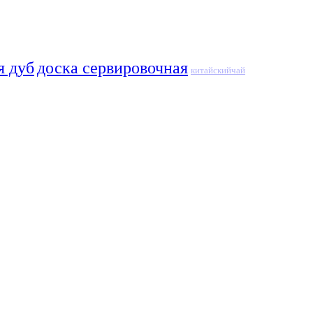
я дуб
доска сервировочная
китайскийчай