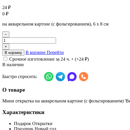
24
₽
0
₽
на акварельном картоне (с фольгированием), 6 х 8 см
−
+
В корзине
Перейти
В корзину
Срочное изготовление за 24 ч. + (+
24
₽
)
В наличии
Быстро спросить:
О товаре
Мини открытка на акварельном картоне (с фольгированием) 'Ве
Характеристики
Подарок
Открытки
Праздник
Новый год