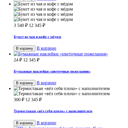
3 540
₽
12 345
₽
Букет из чая и кофе с мёдом
В корзине
В корзину
24
₽
12 345
₽
Бумажные наклейки «цветочные пожелания»
В корзине
В корзину
300
₽
12 345
₽
Термостакан «вёл себя плохо» с наполнителем
В корзине
В корзину