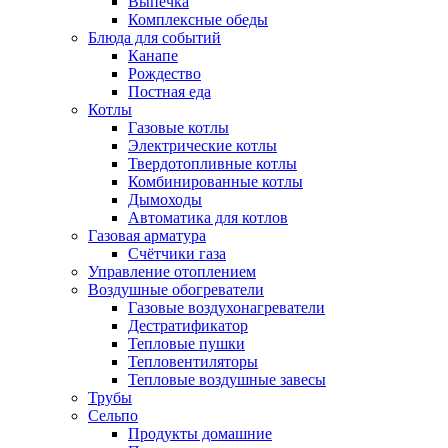
Выпечка
Комплексные обеды
Блюда для событий
Канапе
Рождество
Постная еда
Котлы
Газовые котлы
Электрические котлы
Твердотопливные котлы
Комбинированные котлы
Дымоходы
Автоматика для котлов
Газовая арматура
Счётчики газа
Управление отоплением
Воздушные обогреватели
Газовые воздухонагреватели
Дестратификатор
Тепловые пушки
Тепловентиляторы
Тепловые воздушные завесы
Трубы
Сельпо
Продукты домашние