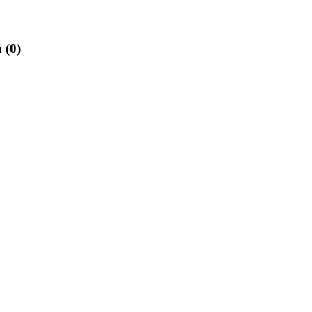
ы
(0)