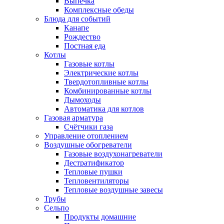
Выпечка
Комплексные обеды
Блюда для событий
Канапе
Рождество
Постная еда
Котлы
Газовые котлы
Электрические котлы
Твердотопливные котлы
Комбинированные котлы
Дымоходы
Автоматика для котлов
Газовая арматура
Счётчики газа
Управление отоплением
Воздушные обогреватели
Газовые воздухонагреватели
Дестратификатор
Тепловые пушки
Тепловентиляторы
Тепловые воздушные завесы
Трубы
Сельпо
Продукты домашние