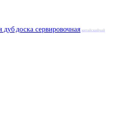
я дуб
доска сервировочная
китайскийчай