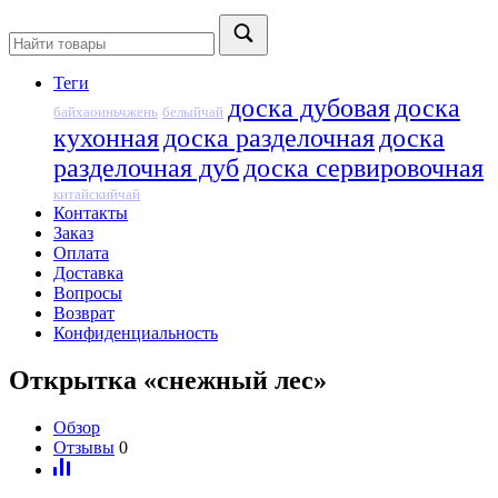
Теги
доска дубовая
доска
байхаоиньчжень
белыйчай
кухонная
доска разделочная
доска
разделочная дуб
доска сервировочная
китайскийчай
Контакты
Заказ
Оплата
Доставка
Вопросы
Возврат
Конфиденциальность
Открытка «снежный лес»
Обзор
Отзывы
0