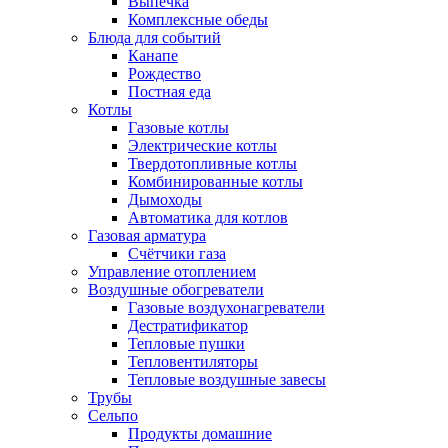
Выпечка
Комплексные обеды
Блюда для событий
Канапе
Рождество
Постная еда
Котлы
Газовые котлы
Электрические котлы
Твердотопливные котлы
Комбинированные котлы
Дымоходы
Автоматика для котлов
Газовая арматура
Счётчики газа
Управление отоплением
Воздушные обогреватели
Газовые воздухонагреватели
Дестратификатор
Тепловые пушки
Тепловентиляторы
Тепловые воздушные завесы
Трубы
Сельпо
Продукты домашние