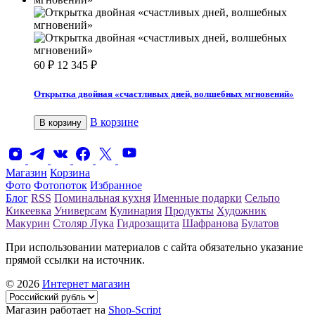
60
₽
12 345
₽
Открытка двойная «счастливых дней, волшебных мгновений»
В корзине
В корзину
Магазин
Корзина
Фото
Фотопоток
Избранное
Блог
RSS
Поминальная кухня
Именные подарки
Сельпо
Кикеевка
Универсам
Кулинария
Продукты
Художник
Макурин
Столяр Лука
Гидрозащита
Шафранова
Булатов
При использовании материалов с сайта обязательно указание
прямой ссылки на источник.
© 2026
Интернет магазин
Магазин работает на
Shop-Script