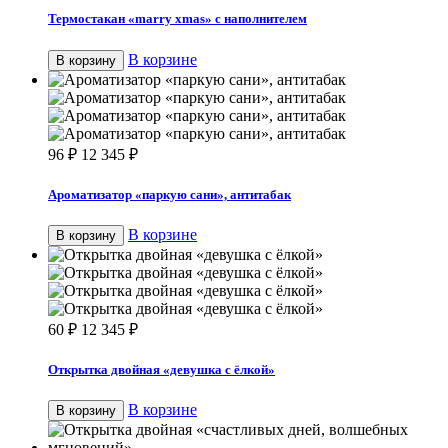
Термостакан «marry xmas» с наполнителем
В корзине
В корзину
96
₽
12 345
₽
Ароматизатор «паркую сани», антитабак
В корзине
В корзину
60
₽
12 345
₽
Открытка двойная «девушка с ёлкой»
В корзине
В корзину