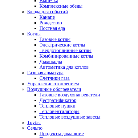
Выпечка
Комплексные обеды
Блюда для событий
Канапе
Рождество
Постная еда
Котлы
Газовые котлы
Электрические котлы
Твердотопливные котлы
Комбинированные котлы
Дымоходы
Автоматика для котлов
Газовая арматура
Счётчики газа
Управление отоплением
Воздушные обогреватели
Газовые воздухонагреватели
Дестратификатор
Тепловые пушки
Тепловентиляторы
Тепловые воздушные завесы
Трубы
Сельпо
Продукты домашние