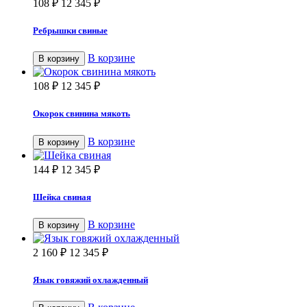
108
₽
12 345
₽
Ребрышки свиные
В корзине
В корзину
108
₽
12 345
₽
Окорок свинина мякоть
В корзине
В корзину
144
₽
12 345
₽
Шейка свиная
В корзине
В корзину
2 160
₽
12 345
₽
Язык говяжий охлажденный