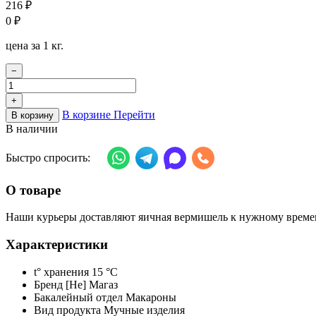
216
₽
0
₽
цена за 1 кг.
−
+
В корзине
Перейти
В корзину
В наличии
Быстро спросить:
О товаре
Наши курьеры доставляют яичная вермишель к нужному времен
Характеристики
t° хранения
15 °C
Бренд
[Не] Магаз
Бакалейный отдел
Макароны
Вид продукта
Мучные изделия