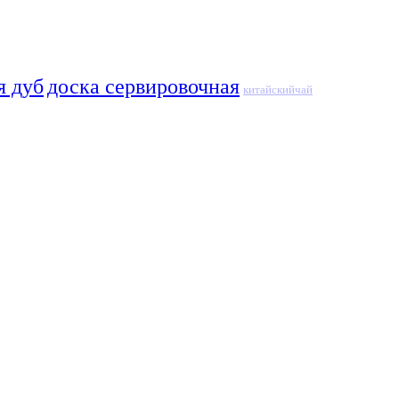
я дуб
доска сервировочная
китайскийчай