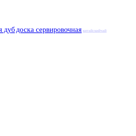
я дуб
доска сервировочная
китайскийчай