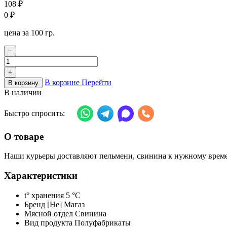
108
₽
0
₽
цена за 100 гр.
−
+
В корзине
Перейти
В корзину
В наличии
Быстро спросить:
О товаре
Наши курьеры доставляют пельмени, свинина к нужному времен
Характеристики
t° хранения
5 °C
Бренд
[Не] Магаз
Мясной отдел
Свинина
Вид продукта
Полуфабрикаты