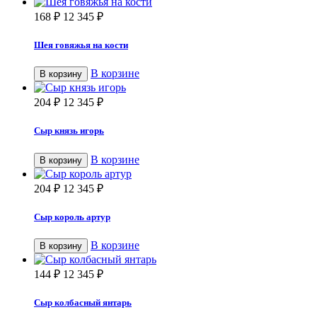
168
₽
12 345
₽
Шея говяжья на кости
В корзине
В корзину
204
₽
12 345
₽
Сыр князь игорь
В корзине
В корзину
204
₽
12 345
₽
Сыр король артур
В корзине
В корзину
144
₽
12 345
₽
Сыр колбасный янтарь