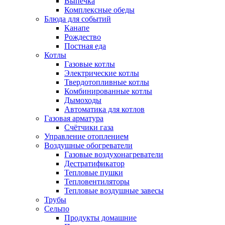
Выпечка
Комплексные обеды
Блюда для событий
Канапе
Рождество
Постная еда
Котлы
Газовые котлы
Электрические котлы
Твердотопливные котлы
Комбинированные котлы
Дымоходы
Автоматика для котлов
Газовая арматура
Счётчики газа
Управление отоплением
Воздушные обогреватели
Газовые воздухонагреватели
Дестратификатор
Тепловые пушки
Тепловентиляторы
Тепловые воздушные завесы
Трубы
Сельпо
Продукты домашние