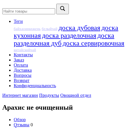
Теги
доска дубовая
доска
байхаоиньчжень
белыйчай
кухонная
доска разделочная
доска
разделочная дуб
доска сервировочная
китайскийчай
Контакты
Заказ
Оплата
Доставка
Вопросы
Возврат
Конфиденциальность
Интернет магазин
Продукты
Овощной отдел
Арахис не очищенный
Обзор
Отзывы
0