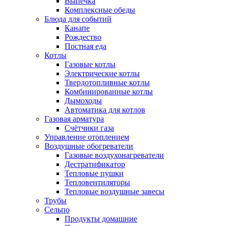
Выпечка
Комплексные обеды
Блюда для событий
Канапе
Рождество
Постная еда
Котлы
Газовые котлы
Электрические котлы
Твердотопливные котлы
Комбинированные котлы
Дымоходы
Автоматика для котлов
Газовая арматура
Счётчики газа
Управление отоплением
Воздушные обогреватели
Газовые воздухонагреватели
Дестратификатор
Тепловые пушки
Тепловентиляторы
Тепловые воздушные завесы
Трубы
Сельпо
Продукты домашние