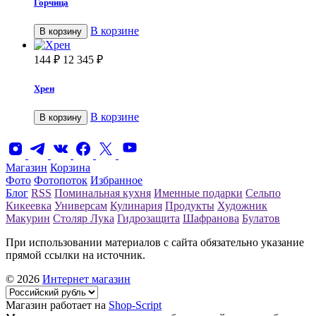
Горчица
В корзине
В корзину
144
₽
12 345
₽
Хрен
В корзине
В корзину
Магазин
Корзина
Фото
Фотопоток
Избранное
Блог
RSS
Поминальная кухня
Именные подарки
Сельпо
Кикеевка
Универсам
Кулинария
Продукты
Художник
Макурин
Столяр Лука
Гидрозащита
Шафранова
Булатов
При использовании материалов с сайта обязательно указание
прямой ссылки на источник.
© 2026
Интернет магазин
Магазин работает на
Shop-Script