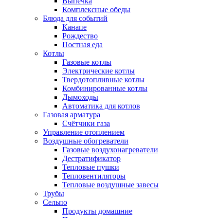
Выпечка
Комплексные обеды
Блюда для событий
Канапе
Рождество
Постная еда
Котлы
Газовые котлы
Электрические котлы
Твердотопливные котлы
Комбинированные котлы
Дымоходы
Автоматика для котлов
Газовая арматура
Счётчики газа
Управление отоплением
Воздушные обогреватели
Газовые воздухонагреватели
Дестратификатор
Тепловые пушки
Тепловентиляторы
Тепловые воздушные завесы
Трубы
Сельпо
Продукты домашние