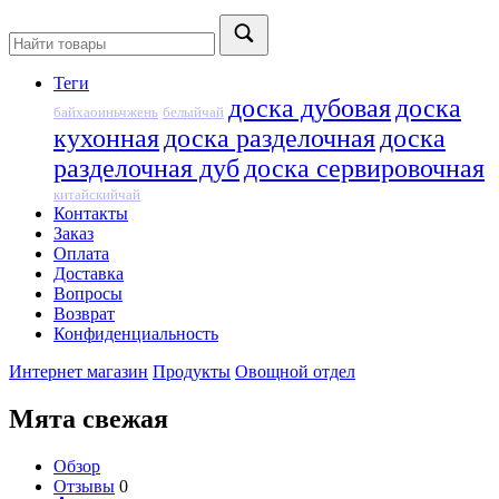
Теги
доска дубовая
доска
байхаоиньчжень
белыйчай
кухонная
доска разделочная
доска
разделочная дуб
доска сервировочная
китайскийчай
Контакты
Заказ
Оплата
Доставка
Вопросы
Возврат
Конфиденциальность
Интернет магазин
Продукты
Овощной отдел
Мята свежая
Обзор
Отзывы
0