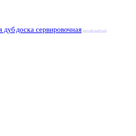
я дуб
доска сервировочная
китайскийчай