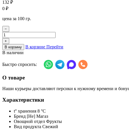
132
₽
0
₽
цена за 100 гр.
−
+
В корзине
Перейти
В корзину
В наличии
Быстро спросить:
О товаре
Наши курьеры доставляют персики к нужному времени и бонусо
Характеристики
t° хранения
8 °C
Бренд
[Не] Магаз
Овощной отдел
Фрукты
Вид продукта
Свежий