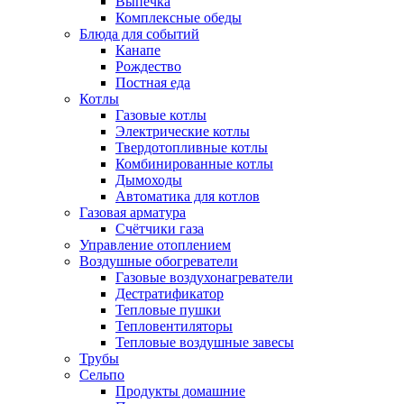
Выпечка
Комплексные обеды
Блюда для событий
Канапе
Рождество
Постная еда
Котлы
Газовые котлы
Электрические котлы
Твердотопливные котлы
Комбинированные котлы
Дымоходы
Автоматика для котлов
Газовая арматура
Счётчики газа
Управление отоплением
Воздушные обогреватели
Газовые воздухонагреватели
Дестратификатор
Тепловые пушки
Тепловентиляторы
Тепловые воздушные завесы
Трубы
Сельпо
Продукты домашние