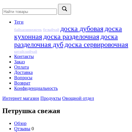
Теги
доска дубовая
доска
байхаоиньчжень
белыйчай
кухонная
доска разделочная
доска
разделочная дуб
доска сервировочная
китайскийчай
Контакты
Заказ
Оплата
Доставка
Вопросы
Возврат
Конфиденциальность
Интернет магазин
Продукты
Овощной отдел
Петрушка свежая
Обзор
Отзывы
0