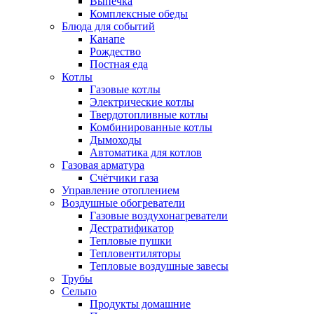
Выпечка
Комплексные обеды
Блюда для событий
Канапе
Рождество
Постная еда
Котлы
Газовые котлы
Электрические котлы
Твердотопливные котлы
Комбинированные котлы
Дымоходы
Автоматика для котлов
Газовая арматура
Счётчики газа
Управление отоплением
Воздушные обогреватели
Газовые воздухонагреватели
Дестратификатор
Тепловые пушки
Тепловентиляторы
Тепловые воздушные завесы
Трубы
Сельпо
Продукты домашние