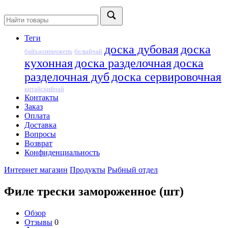
Теги
доска дубовая
доска
байхаоиньчжень
белыйчай
кухонная
доска разделочная
доска
разделочная дуб
доска сервировочная
китайскийчай
Контакты
Заказ
Оплата
Доставка
Вопросы
Возврат
Конфиденциальность
Интернет магазин
Продукты
Рыбный отдел
Филе трески замороженное (шт)
Обзор
Отзывы
0