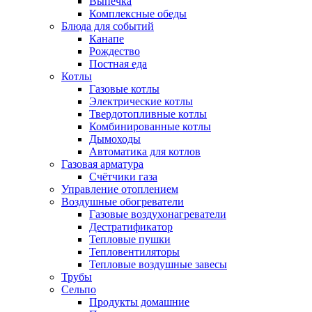
Выпечка
Комплексные обеды
Блюда для событий
Канапе
Рождество
Постная еда
Котлы
Газовые котлы
Электрические котлы
Твердотопливные котлы
Комбинированные котлы
Дымоходы
Автоматика для котлов
Газовая арматура
Счётчики газа
Управление отоплением
Воздушные обогреватели
Газовые воздухонагреватели
Дестратификатор
Тепловые пушки
Тепловентиляторы
Тепловые воздушные завесы
Трубы
Сельпо
Продукты домашние