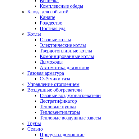
Выпечка
Комплексные обеды
Блюда для событий
Канапе
Рождество
Постная еда
Котлы
Газовые котлы
Электрические котлы
Твердотопливные котлы
Комбинированные котлы
Дымоходы
Автоматика для котлов
Газовая арматура
Счётчики газа
Управление отоплением
Воздушные обогреватели
Газовые воздухонагреватели
Дестратификатор
Тепловые пушки
Тепловентиляторы
Тепловые воздушные завесы
Трубы
Сельпо
Продукты домашние