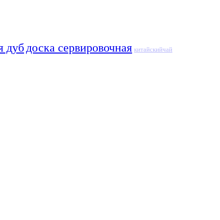
я дуб
доска сервировочная
китайскийчай