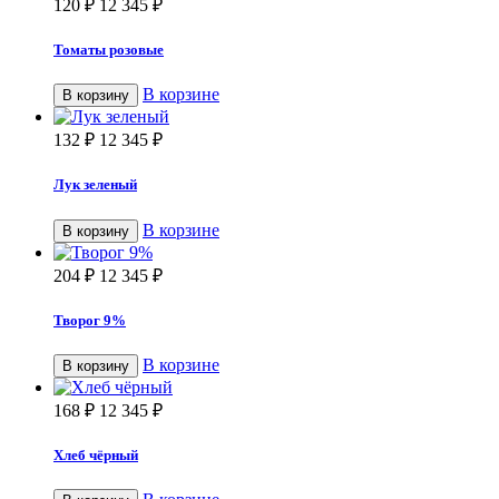
120
₽
12 345
₽
Томаты розовые
В корзине
В корзину
132
₽
12 345
₽
Лук зеленый
В корзине
В корзину
204
₽
12 345
₽
Творог 9%
В корзине
В корзину
168
₽
12 345
₽
Хлеб чёрный