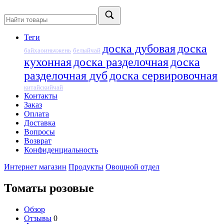
Теги
доска дубовая
доска
байхаоиньчжень
белыйчай
кухонная
доска разделочная
доска
разделочная дуб
доска сервировочная
китайскийчай
Контакты
Заказ
Оплата
Доставка
Вопросы
Возврат
Конфиденциальность
Интернет магазин
Продукты
Овощной отдел
Томаты розовые
Обзор
Отзывы
0