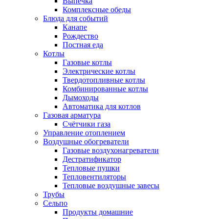
Выпечка
Комплексные обеды
Блюда для событий
Канапе
Рождество
Постная еда
Котлы
Газовые котлы
Электрические котлы
Твердотопливные котлы
Комбинированные котлы
Дымоходы
Автоматика для котлов
Газовая арматура
Счётчики газа
Управление отоплением
Воздушные обогреватели
Газовые воздухонагреватели
Дестратификатор
Тепловые пушки
Тепловентиляторы
Тепловые воздушные завесы
Трубы
Сельпо
Продукты домашние