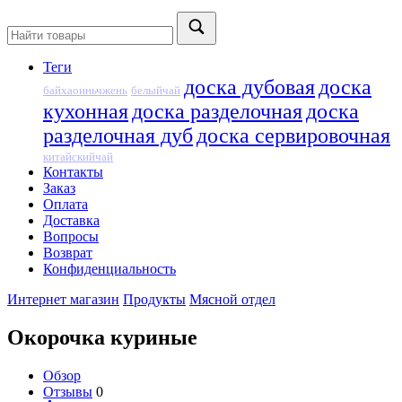
Теги
доска дубовая
доска
байхаоиньчжень
белыйчай
кухонная
доска разделочная
доска
разделочная дуб
доска сервировочная
китайскийчай
Контакты
Заказ
Оплата
Доставка
Вопросы
Возврат
Конфиденциальность
Интернет магазин
Продукты
Мясной отдел
Окорочка куриные
Обзор
Отзывы
0