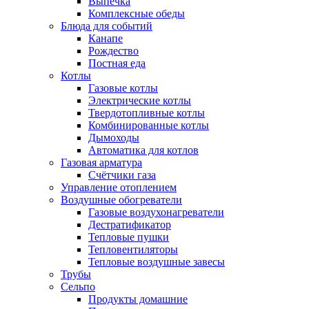
Выпечка
Комплексные обеды
Блюда для событий
Канапе
Рождество
Постная еда
Котлы
Газовые котлы
Электрические котлы
Твердотопливные котлы
Комбинированные котлы
Дымоходы
Автоматика для котлов
Газовая арматура
Счётчики газа
Управление отоплением
Воздушные обогреватели
Газовые воздухонагреватели
Дестратификатор
Тепловые пушки
Тепловентиляторы
Тепловые воздушные завесы
Трубы
Сельпо
Продукты домашние